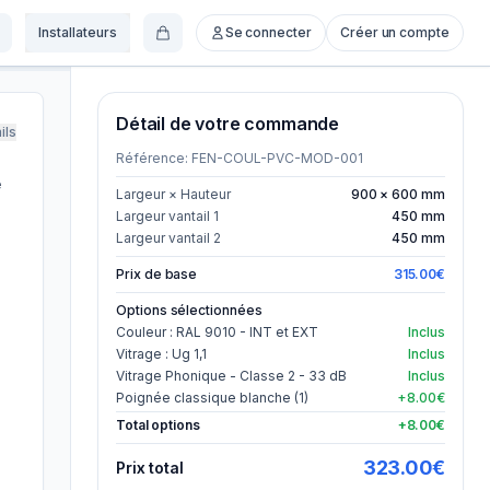
Installateurs
Se connecter
Créer un compte
Détail de votre commande
ils
Référence:
FEN-COUL-PVC-MOD-001
e
Largeur × Hauteur
900
×
600
mm
Largeur vantail 1
450
mm
Largeur vantail 2
450
mm
Prix de base
315.00
€
Options sélectionnées
Couleur : RAL 9010 - INT et EXT
Inclus
Vitrage : Ug 1,1
Inclus
Vitrage Phonique - Classe 2 - 33 dB
Inclus
Poignée classique blanche (1)
+8.00€
Total options
+
8.00
€
323.00
€
Prix total