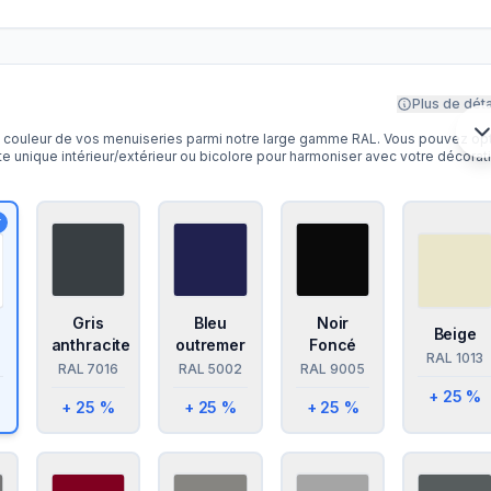
Plus de déta
a couleur de vos menuiseries parmi notre large gamme RAL. Vous pouvez op
te unique intérieur/extérieur ou bicolore pour harmoniser avec votre décorat
Gris
Bleu
Noir
Beige
anthracite
outremer
Foncé
RAL
1013
RAL
7016
RAL
5002
RAL
9005
+ 25 %
+ 25 %
+ 25 %
+ 25 %