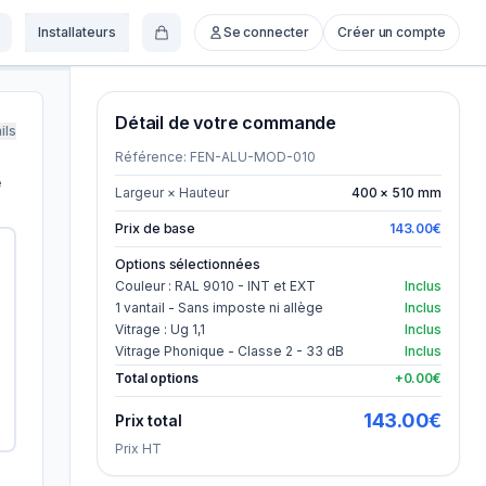
Installateurs
Se connecter
Créer un compte
Détail de votre commande
ils
Référence:
FEN-ALU-MOD-010
e
Largeur × Hauteur
400
×
510
mm
Prix de base
143.00
€
Options sélectionnées
Couleur : RAL 9010 - INT et EXT
Inclus
1 vantail - Sans imposte ni allège
Inclus
Vitrage : Ug 1,1
Inclus
Vitrage Phonique - Classe 2 - 33 dB
Inclus
Total options
+
0.00
€
143.00
€
Prix total
Prix HT